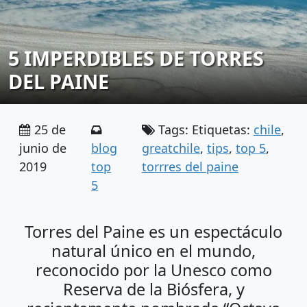
5 IMPERDIBLES DE TORRES
DEL PAINE
25 de
Tags: Etiquetas:
chile
,
junio de
blog
greatchile
,
tips
,
top 5
,
2019
top
torrres del paine
5
Torres del Paine es un espectáculo
natural único en el mundo,
reconocido por la Unesco como
Reserva de la Biósfera, y