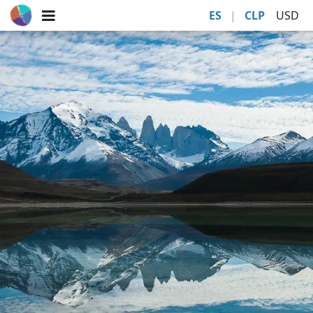
ES
|
CLP
USD