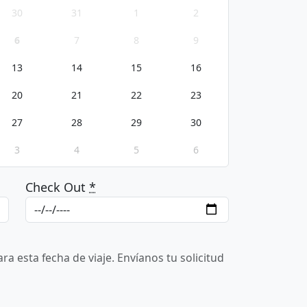
30
31
1
2
6
7
8
9
13
14
15
16
20
21
22
23
27
28
29
30
3
4
5
6
Check Out
*
a esta fecha de viaje. Envíanos tu solicitud