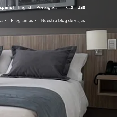
spañol
English
Português
|
CL$
US$
os
Programas
Nuestro blog de viajes