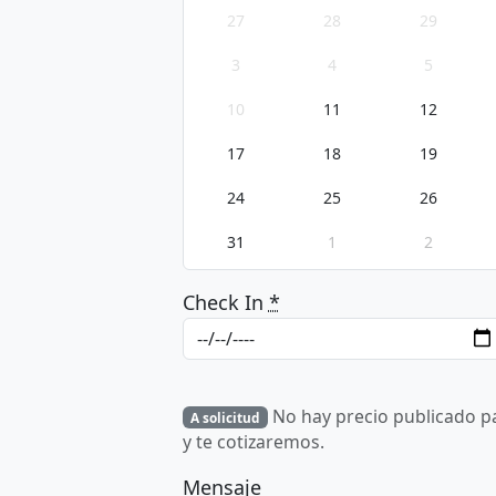
27
28
29
3
4
5
10
11
12
17
18
19
24
25
26
31
1
2
Check In
*
No hay precio publicado par
A solicitud
y te cotizaremos.
Mensaje