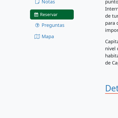
Notas
punto
Inter
Reservar
de tu
para 
Preguntas
impor
Mapa
Capit
nivel
habit
de Ca
Det