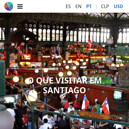
ES
EN
PT
|
CLP
USD
O QUE VISITAR EM
SANTIAGO