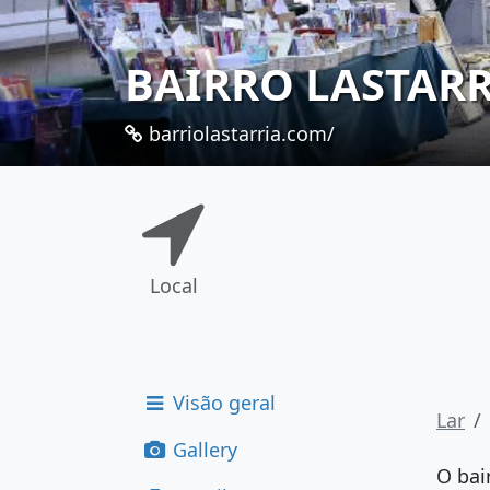
BAIRRO LASTAR
barriolastarria.com/
Local
Visão geral
Lar
Gallery
O bai