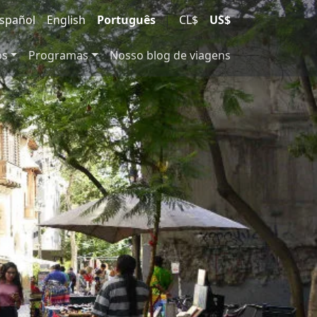
spañol
English
Português
|
CL$
US$
os
Programas
Nosso blog de viagens