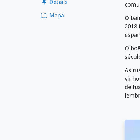
Details
comun
Mapa
O bai
2018 
espan
O boê
sécul
As ru
vinho
de fu
lembr