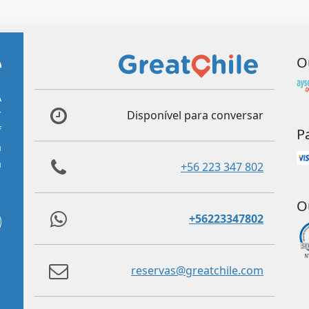
O
A
r
Disponível para conversar
f
P
m
m
+56 223 347 802
O
+56223347802
reservas@greatchile.com