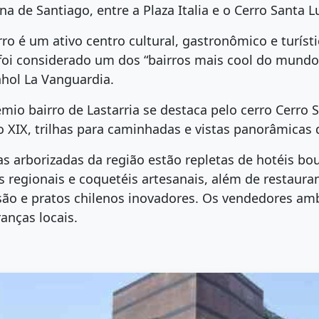
a de Santiago, entre a Plaza Italia e o Cerro Santa L
rro é um ativo centro cultural, gastronômico e turíst
foi considerado um dos “bairros mais cool do mundo”
hol La Vanguardia.
mio bairro de Lastarria se destaca pelo cerro Cerro 
o XIX, trilhas para caminhadas e vistas panorâmicas 
as arborizadas da região estão repletas de hotéis b
s regionais e coquetéis artesanais, além de restau
são e pratos chilenos inovadores. Os vendedores a
anças locais.